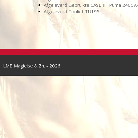
Afgeleverd Gebruikte CASE IH Puma 240CV
Afgeleverd Trioliet TU195
LMB Magielse & Zn. - 2026