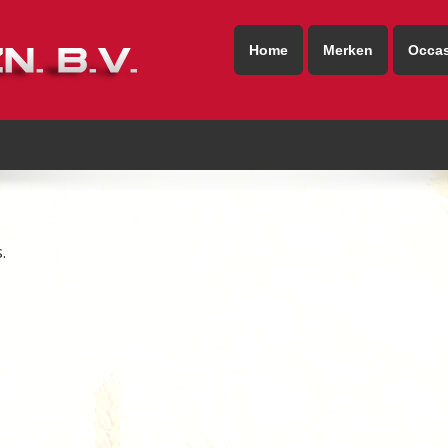
Home
Merken
Occa
.